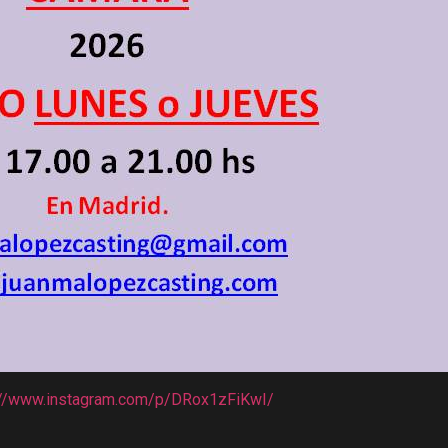
://www.instagram.com/p/DRox1zFiKwI/